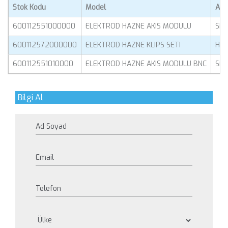
Stok Kodu
Model
Açı
600112551000000
ELEKTROD HAZNE AKIS MODULU
Sin
600112572000000
ELEKTROD HAZNE KLIPS SETI
Haz
600112551010000
ELEKTROD HAZNE AKIS MODULU BNC
Sin
Bilgi Al