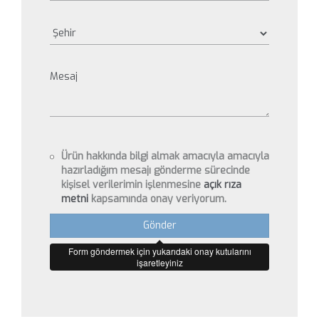
Ürün hakkında bilgi almak amacıyla amacıyla
hazırladığım mesajı gönderme sürecinde
kişisel verilerimin işlenmesine
açık rıza
metni
kapsamında onay veriyorum.
Gönder
Form göndermek için yukarıdaki onay kutularını
işaretleyiniz