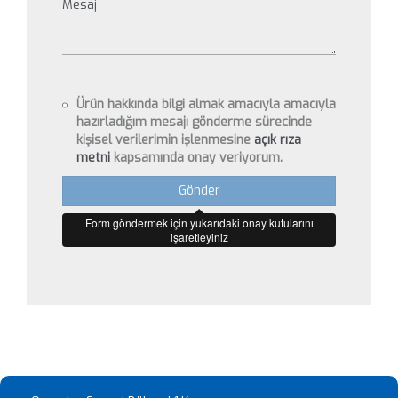
Ürün hakkında bilgi almak amacıyla amacıyla
hazırladığım mesajı gönderme sürecinde
kişisel verilerimin işlenmesine
açık rıza
metni
kapsamında onay veriyorum.
Gönder
Form göndermek için yukarıdaki onay kutularını
işaretleyiniz