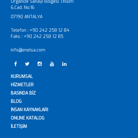
Organize Sanayi Bölgesi 1.Kısım
6.Cad. No:16
07190 ANTALYA
Telefon :
+90 242 258 12 84
Faks :
+90 242 258 12 85
info@enelsa.com
KURUMSAL
HİZMETLER
BASINDA BİZ
BLOG
İNSAN KAYNAKLARI
ONLINE KATALOG
İLETİŞİM