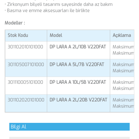
• Zirkonyum bilyeli tasarımı sayesinde daha az bakım
• Basma ve emme aksesuarları ile birlikte
Modeller :
Stok Kodu
Model
Açıklama
301102010101000
DP LARA A 2L/10B V220FAT
Maksimum 10 
Maksimum 2 L
301105007101000
DP LARA A 5L/7B V220FAT
Maksimum 7 B
Maksimum 5 L
301110005101000
DP LARA A 10L/5B V220FAT
Maksimum 5 
Maksimum 10 
301102020101000
DP LARA A 2L/20B V220FAT
Maksimum 20
Maksimum 2 L
Bilgi Al