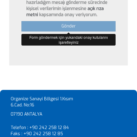
hazırladığım mesajı gönderme sürecinde
kişisel verilerimin işlenmesine
açık rıza
metni
kapsamında onay veriyorum.
Gönder
Form göndermek için yukarıdaki onay kutularını
işaretleyiniz
Organize Sanayi Bölgesi 1.Kısım
6.Cad. No:16
07190 ANTALYA
Telefon :
+90 242 258 12 84
Faks :
+90 242 258 12 85